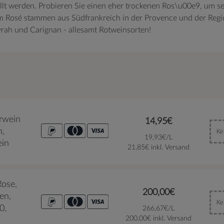
ellt werden. Probieren Sie einen eher trockenen Ros\u00e9, um s
em Rosé stammen aus Südfrankreich in der Provence und der Regi
rah und Carignan - allesamt Rotweinsorten!
rwein
14,95€
n,
Ke
19,93€/L
ein
21,85€ inkl. Versand
ose,
200,00€
en,
Ke
0,
266,67€/L
200,00€ inkl. Versand