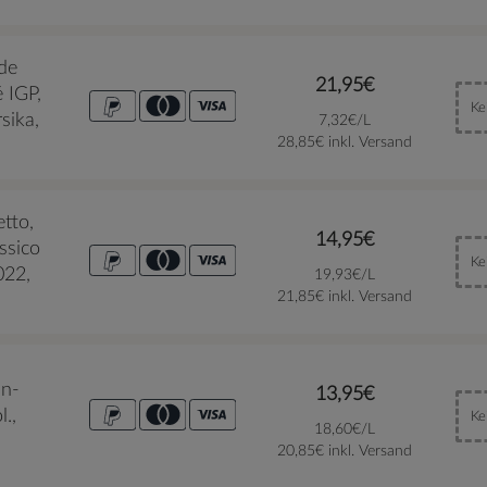
de
21,95€
é IGP,
Ke
sika,
7,32€/L
28,85€ inkl. Versand
etto,
14,95€
ssico
Ke
022,
19,93€/L
21,85€ inkl. Versand
in-
13,95€
l.,
Ke
18,60€/L
20,85€ inkl. Versand