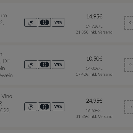
uro
14,95€
2,
Ke
19,93€/L
21,85€ inkl. Versand
n,
10,50€
, DE
Ke
in
14,00€/L
17,40€ inkl. Versand
éwein
, Vino
24,95€
,
Ke
022,
16,63€/L
31,85€ inkl. Versand