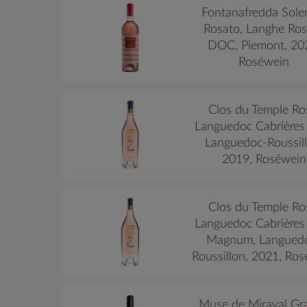
Fontanafredda Sole
Rosato, Langhe Ro
DOC, Piemont, 20
Roséwein
Clos du Temple Ro
Languedoc Cabrières
Languedoc-Roussill
2019, Roséwein
Clos du Temple Ro
Languedoc Cabrières
Magnum, Langued
Roussillon, 2021, Ro
Muse de Miraval Gr