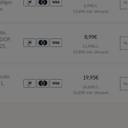
ltiges
Ke
6,99€/L
in
13,89€ inkl. Versand
do,
8,99€
 DOP,
Ke
021,
11,99€/L
15,89€ inkl. Versand
osato
19,95€
1,
Ke
26,60€/L
26,85€ inkl. Versand