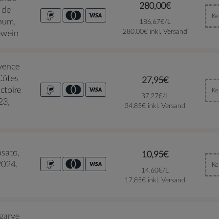
280,00€
 de
Ke
num,
186,67€/L
280,00€ inkl. Versand
éwein
vence
 Côtes
27,95€
ctoire
Ke
37,27€/L
23,
34,85€ inkl. Versand
osato,
10,95€
2024,
Ke
14,60€/L
17,85€ inkl. Versand
garve