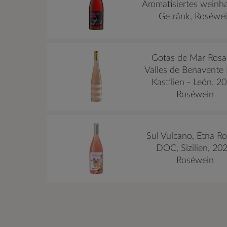
Aromatisiertes weinha
Getränk, Roséwe
Gotas de Mar Rosa
Valles de Benavente
Kastilien - León, 2
Roséwein
Sul Vulcano, Etna R
DOC, Sizilien, 202
Roséwein