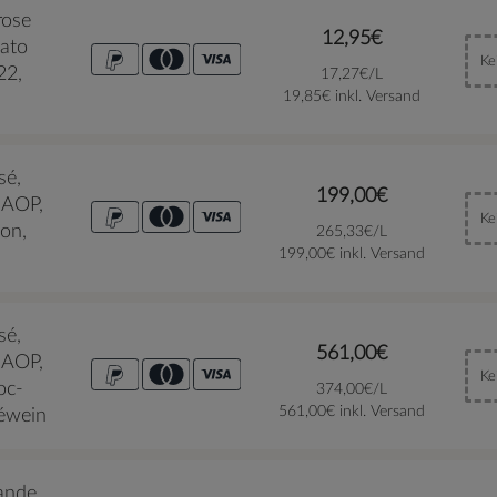
rose
12,95€
sato
Ke
22,
17,27€/L
19,85€ inkl. Versand
sé,
199,00€
 AOP,
Ke
on,
265,33€/L
199,00€ inkl. Versand
sé,
561,00€
 AOP,
Ke
oc-
374,00€/L
561,00€ inkl. Versand
séwein
ande