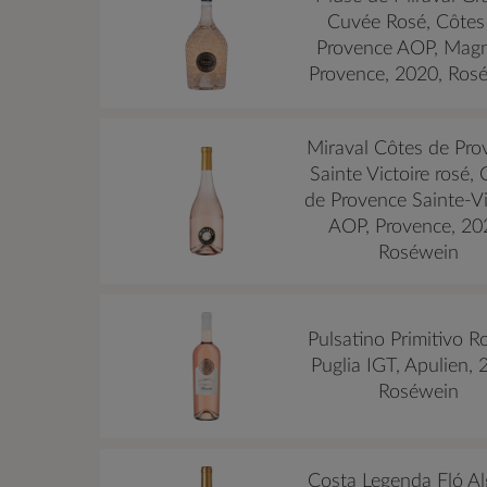
Cuvée Rosé, Côtes
Provence AOP, Mag
Provence, 2020, Ros
Miraval Côtes de Pro
Sainte Victoire rosé,
de Provence Sainte-Vi
AOP, Provence, 20
Roséwein
Pulsatino Primitivo R
Puglia IGT, Apulien, 
Roséwein
Costa Legenda Fló Al