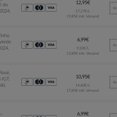
12,95€
l do
Ke
 2024,
17,27€/L
19,85€ inkl. Versand
Vinho
6,99€
 Verde
Ke
2024,
9,32€/L
13,89€ inkl. Versand
 Rosé,
10,95€
i IGT,
Ke
iti,
14,60€/L
17,85€ inkl. Versand
L,
6,99€