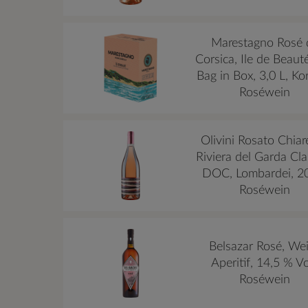
Marestagno Rosé 
Corsica, Ile de Beaut
Bag in Box, 3,0 L, Kor
Roséwein
Olivini Rosato Chiar
Riviera del Garda Cla
DOC, Lombardei, 2
Roséwein
Belsazar Rosé, We
Aperitif, 14,5 % Vo
Roséwein